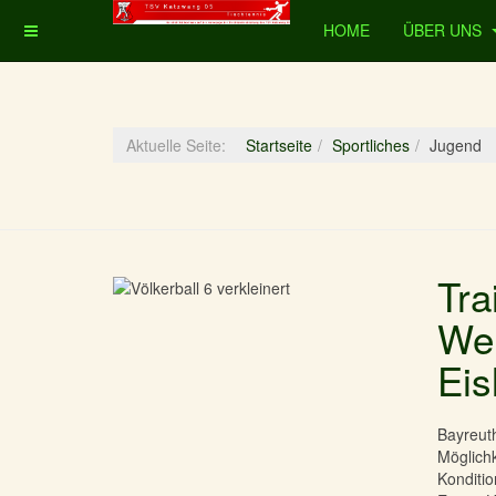
HOME
ÜBER UNS
Aktuelle Seite:
Startseite
Sportliches
Jugend
Tra
Wei
Eis
Bayreuth
Möglichk
Konditio