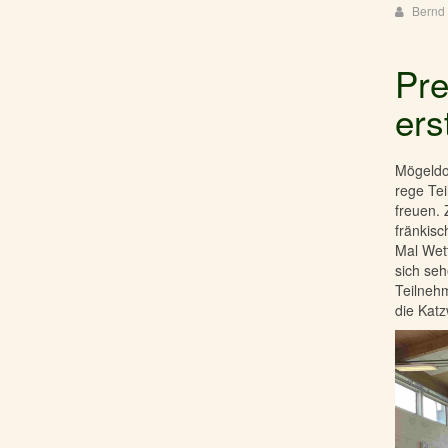
Bernd 
Pre
ers
Mögeldor
rege Te
freuen.
fränkisc
Mal Wet
sich seh
Teilnehm
die Kat