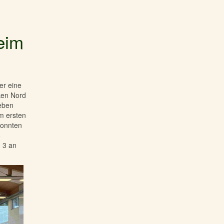
eim
er eine
ken Nord
eben
um ersten
konnten
8
. 3 an