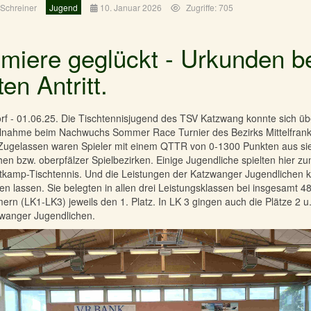
Schreiner
Jugend
10. Januar 2026
Zugriffe: 705
miere geglückt - Urkunden b
ten Antritt.
f - 01.06.25. Die Tischtennisjugend des TSV Katzwang konnte sich üb
ilnahme beim Nachwuchs Sommer Race Turnier des Bezirks Mittelfran
 Zugelassen waren Spieler mit einem QTTR von 0-1300 Punkten aus si
hen bzw. oberpfälzer Spielbezirken. Einige Jugendliche spielten hier z
tkamp-Tischtennis. Und die Leistungen der Katzwanger Jugendlichen 
en lassen. Sie belegten in allen drei Leistungsklassen bei insgesamt 4
ern (LK1-LK3) jeweils den 1. Platz. In LK 3 gingen auch die Plätze 2 u
zwanger Jugendlichen.