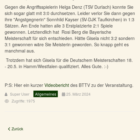
Gegen die Angriffsspielerin Helga Denz (TSV Durlach) konnte Sie
sich sogar glatt mit 3:0 durchsetzen. Leider verlor Sie dann gegen
ihre "Angstgegnerin" Sonnhild Kayser (SV-DJK Taufkirchen) in 1:3
Sätzen. Am Ende hatten alle 3 Erstplatzierte 2:1 Spiele
gewonnen. Letztendlich hat Rosi Berg die Bayerische
Meisterschaft für sich entschieden. Hätte Gisela nicht 3:2 sondern
3:1 gewonnen wäre Sie Meisterin geworden. So knapp geht es
manchmal aus.
Trotzdem hat sich Gisela für die Deutschem Meisterschaften 18.
- 20.5. in Hamm/Westfalen qualifiziert. Alles Gute. :-)
P:S: Hier ein kurzer
Videobericht
des BTTV zu der Veranstaltung.
Super User
Allgemeines
25. März 2024
Zugriffe: 1975
Vorheriger Beitrag: Erfolgreicher Mai für Gisela
Zurück