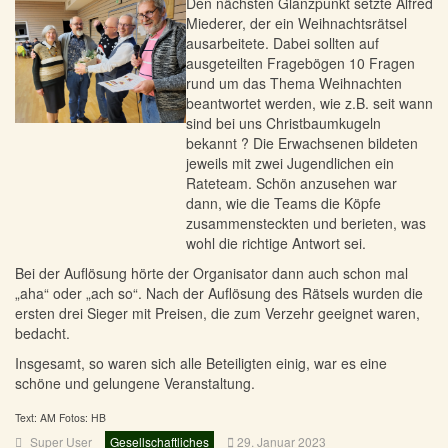
Den nächsten Glanzpunkt setzte Alfred
Miederer, der ein Weihnachtsrätsel
ausarbeitete. Dabei sollten auf
ausgeteilten Fragebögen 10 Fragen
rund um das Thema Weihnachten
beantwortet werden, wie z.B. seit wann
sind bei uns Christbaumkugeln
bekannt ? Die Erwachsenen bildeten
jeweils mit zwei Jugendlichen ein
Rateteam. Schön anzusehen war
dann, wie die Teams die Köpfe
zusammensteckten und berieten, was
wohl die richtige Antwort sei.
Bei der Auflösung hörte der Organisator dann auch schon mal
„aha“ oder „ach so“. Nach der Auflösung des Rätsels wurden die
ersten drei Sieger mit Preisen, die zum Verzehr geeignet waren,
bedacht.
Insgesamt, so waren sich alle Beteiligten einig, war es eine
schöne und gelungene Veranstaltung.
Text: AM Fotos: HB
Super User
Gesellschaftliches
29. Januar 2023